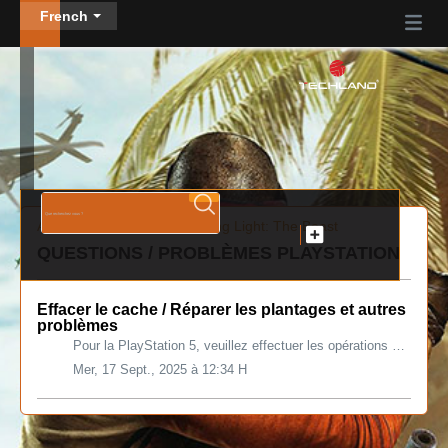
French
Accueil des solutions
Dying Light: The Beast
QUESTIONS / PROBLÈMES PLAYSTATION
Effacer le cache / Réparer les plantages et autres
problèmes
Pour la PlayStation 5, veuillez effectuer les opérations suivantes : Éteignez la console, mais n'entrez pas en mode repos Attendez 20 secondes Débra...
Mer, 17 Sept., 2025 à 12:34 H