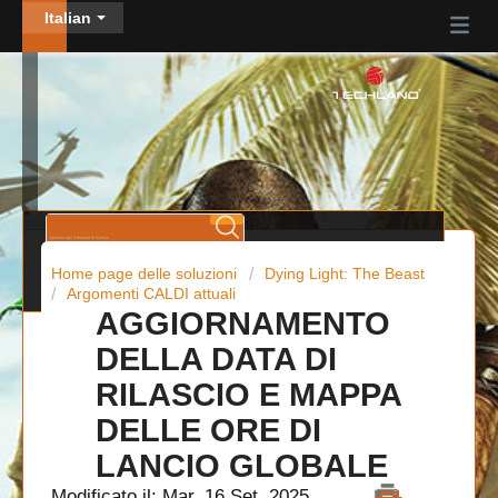
Italian
Home page delle soluzioni
Dying Light: The Beast
Argomenti CALDI attuali
AGGIORNAMENTO
DELLA DATA DI
RILASCIO E MAPPA
DELLE ORE DI
LANCIO GLOBALE
Modificato il: Mar, 16 Set, 2025