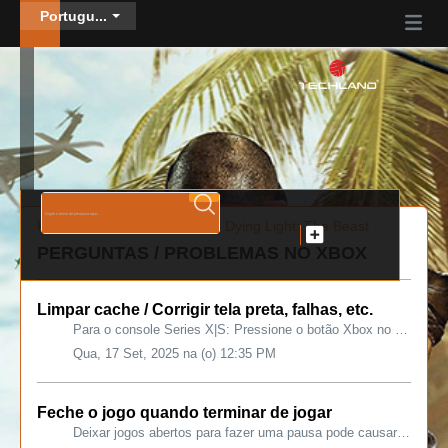
Portugu...
Página inicial de soluções
Dying Light: The Beast
PERGUNTAS / PROBLEMAS NO XBOX
Limpar cache / Corrigir tela preta, falhas, etc.
Para o console Series X|S: Pressione o botão Xbox no seu controle e vá para o menu Configurações. Selecione Dispositivos e conexões. Selecione a opção Blu-R...
Qua, 17 Set, 2025 na (o) 12:35 PM
Feche o jogo quando terminar de jogar
Deixar jogos abertos para fazer uma pausa pode causar comportamentos inesperados ou deixar seu console mais lento, então é melhor fechá-los completamente qu...