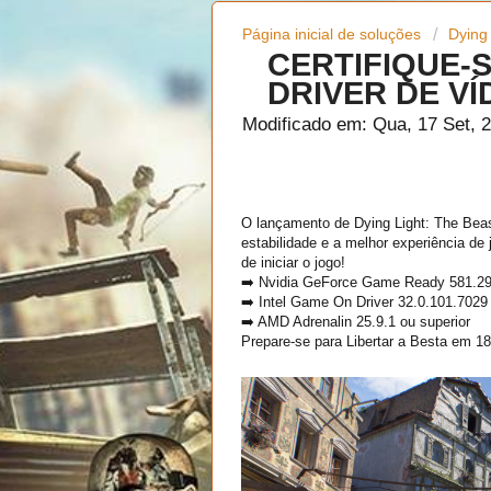
Página inicial de soluções
Dying
CERTIFIQUE-S
DRIVER DE VÍ
Modificado em: Qua, 17 Set, 
O lançamento de Dying Light: The Bea
estabilidade e a melhor experiência de 
de iniciar o jogo!
➡️ Nvidia GeForce Game Ready 581.29 
➡️ Intel Game On Driver 32.0.101.7029 
➡️ AMD Adrenalin 25.9.1 ou superior
Prepare-se para Libertar a Besta em 1