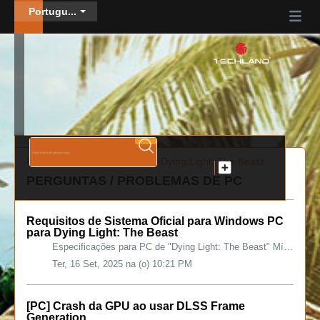
Portugu...
Página inicial de soluções
Dying Light: The Beast
PERGUNTAS / PROBLEMAS DE PC
Requisitos de Sistema Oficial para Windows PC
para Dying Light: The Beast
Especificações para PC de "Dying Light: The Beast" Mínimo: Performance: 1080p 30FPS Configurações Gráficas: Baixa GPU: NVIDIA GeForce GTX 1060, ...
Ter, 16 Set, 2025 na (o) 10:21 PM
[PC] Crash da GPU ao usar DLSS Frame
Generation