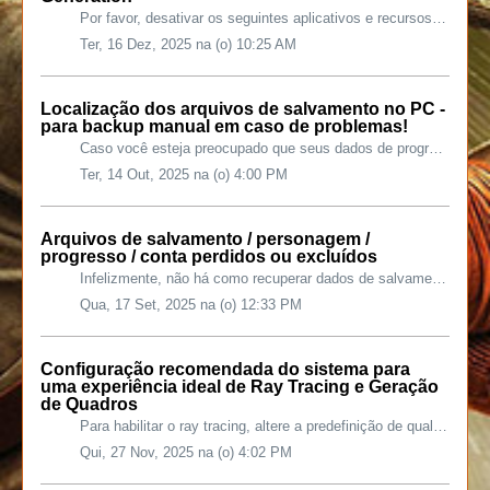
Por favor, desativar os seguintes aplicativos e recursos ao usar a geração de quadros DLSS: WeMod; O recurso de Reprodução Instantânea do aplicativo NVID...
Ter, 16 Dez, 2025 na (o) 10:25 AM
Localização dos arquivos de salvamento no PC -
para backup manual em caso de problemas!
Caso você esteja preocupado que seus dados de progresso do jogo não sejam transferidos corretamente para o armazenamento em nuvem e gostaria de criar um bac...
Ter, 14 Out, 2025 na (o) 4:00 PM
Arquivos de salvamento / personagem /
progresso / conta perdidos ou excluídos
Infelizmente, não há como recuperar dados de salvamento excluídos (ou corrigir um arquivo de salvamento corrompido) se você não tiver criado uma cópia de ba...
Qua, 17 Set, 2025 na (o) 12:33 PM
Configuração recomendada do sistema para
uma experiência ideal de Ray Tracing e Geração
de Quadros
Para habilitar o ray tracing, altere a predefinição de qualidade de vídeo para Ultra. Você também pode habilitar opções seletivas na seção Opções de Vídeo ...
Qui, 27 Nov, 2025 na (o) 4:02 PM