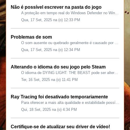
Não é possível escrever na pasta do jogo
A proteção em tempo real do Windows Defender no Windows tende a bloquear as permissões de gravação, mesmo para o administrador. Desative-a, se possível. Se ...
Qua, 17 Set, 2025 na (o) 12:33 PM
Problemas de som
O som ausente ou quebrado geralmente é causado por uma saída de áudio diferente (desconectada) sendo selecionada para reproduzir as partes de vídeo (os logo...
Qua, 17 Set, 2025 na (o) 12:34 PM
Alterando o idioma do seu jogo pelo Steam
O idioma de DYING LIGHT: THE BEAST pode ser alterado independentemente do idioma da plataforma Steam. Faça login na sua conta Steam. Clique com o botão d...
Ter, 16 Set, 2025 na (o) 11:41 PM
Ray Tracing foi desativado temporariamente
Para oferecer a mais alta qualidade e estabilidade possível no lançamento, decidimos desativar temporariamente o ray tracing enquanto finalizamos algumas ot...
Qui, 18 Set, 2025 na (o) 4:34 PM
Certifique-se de atualizar seu driver de vídeo!