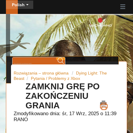
Polish
Rozwiązania – strona główna
Dying Light: The
Beast
Pytania / Problemy z Xbox
ZAMKNIJ GRĘ PO
ZAKOŃCZENIU
GRANIA
Zmodyfikowano dnia: śr, 17 Wrz, 2025 o 11:39
RANO