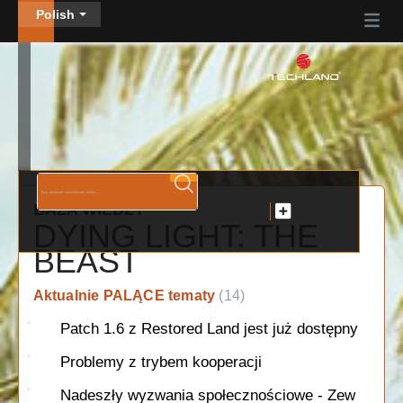
Polish
BAZA WIEDZY
DYING LIGHT: THE
BEAST
Aktualnie PALĄCE tematy
14
Patch 1.6 z Restored Land jest już dostępny
Problemy z trybem kooperacji
Nadeszły wyzwania społecznościowe - Zew