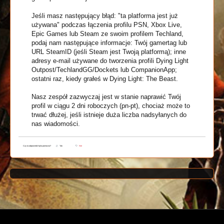
Jeśli masz następujący błąd: "ta platforma jest już
używana" podczas łączenia profilu PSN, Xbox Live,
Epic Games lub Steam ze swoim profilem Techland,
podaj nam następujące informacje: Twój gamertag lub
URL SteamID (jeśli Steam jest Twoją platformą); inne
adresy e-mail używane do tworzenia profili Dying Light
Outpost/TechlandGG/Dockets lub CompanionApp;
ostatni raz, kiedy grałeś w Dying Light: The Beast.
Nasz zespół zazwyczaj jest w stanie naprawić Twój
profil w ciągu 2 dni roboczych (pn-pt), chociaż może to
trwać dłużej, jeśli istnieje duża liczba nadsyłanych do
nas wiadomości.
Czy ta odpowiedź była pomocna?
Tak
Nie