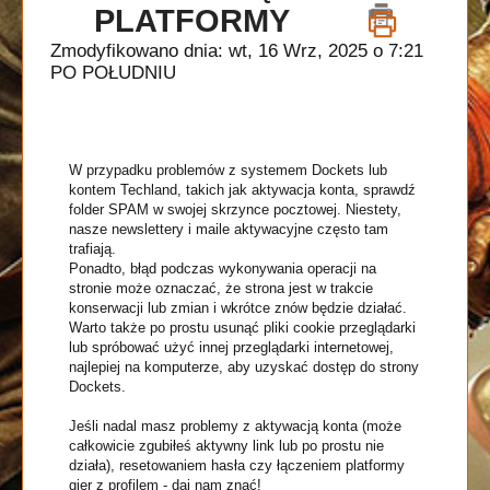
PLATFORMY
Zmodyfikowano dnia: wt, 16 Wrz, 2025 o 7:21
PO POŁUDNIU
W przypadku problemów z systemem Dockets lub
kontem Techland, takich jak aktywacja konta, sprawdź
folder SPAM w swojej skrzynce pocztowej. Niestety,
nasze newslettery i maile aktywacyjne często tam
trafiają.
Ponadto, błąd podczas wykonywania operacji na
stronie może oznaczać, że strona jest w trakcie
konserwacji lub zmian i wkrótce znów będzie działać.
Warto także po prostu usunąć pliki cookie przeglądarki
lub spróbować użyć innej przeglądarki internetowej,
najlepiej na komputerze, aby uzyskać dostęp do strony
Dockets.
Jeśli nadal masz problemy z aktywacją konta (może
całkowicie zgubiłeś aktywny link lub po prostu nie
działa), resetowaniem hasła czy łączeniem platformy
gier z profilem - daj nam znać!