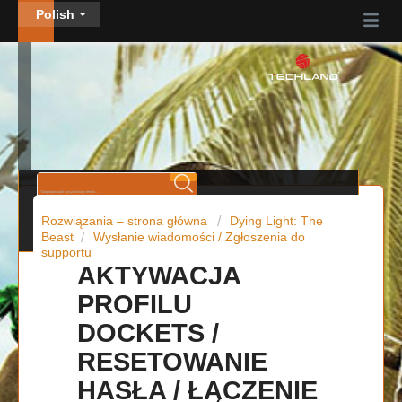
Polish
Rozwiązania – strona główna
Dying Light: The
Beast
Wysłanie wiadomości / Zgłoszenia do
supportu
AKTYWACJA
PROFILU
DOCKETS /
RESETOWANIE
HASŁA / ŁĄCZENIE