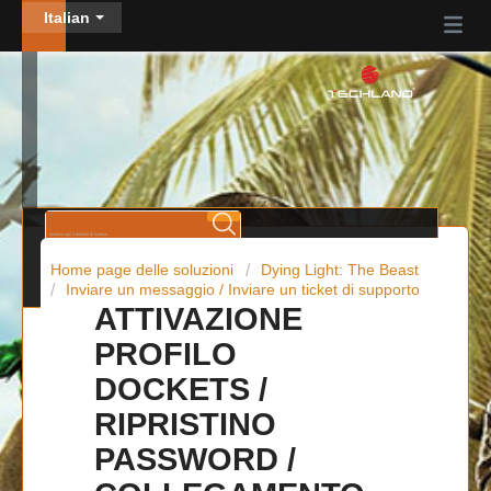
Italian
Home page delle soluzioni
Dying Light: The Beast
Inviare un messaggio / Inviare un ticket di supporto
ATTIVAZIONE
PROFILO
DOCKETS /
RIPRISTINO
PASSWORD /