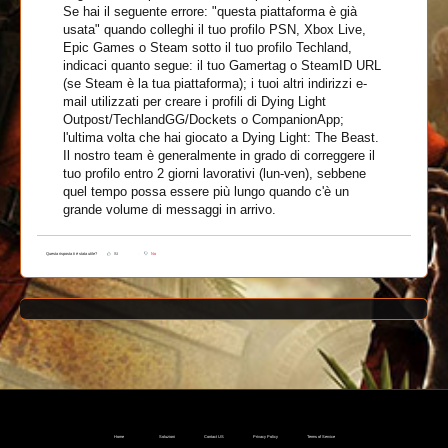
Se hai il seguente errore: "questa piattaforma è già
usata" quando colleghi il tuo profilo PSN, Xbox Live,
Epic Games o Steam sotto il tuo profilo Techland,
indicaci quanto segue: il tuo Gamertag o SteamID URL
(se Steam è la tua piattaforma); i tuoi altri indirizzi e-
mail utilizzati per creare i profili di Dying Light
Outpost/TechlandGG/Dockets o CompanionApp;
l'ultima volta che hai giocato a Dying Light: The Beast.
Il nostro team è generalmente in grado di correggere il
tuo profilo entro 2 giorni lavorativi (lun-ven), sebbene
quel tempo possa essere più lungo quando c'è un
grande volume di messaggi in arrivo.
Questa risposta ti è stata utile?
Sì
No
Home
Soluzioni
Contact US
Privacy Policy
Terms of Service