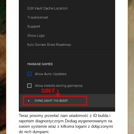
Teraz prosimy przesłać nam wiadomość z ID builda i
raportem diagnostycznym Dxdiag wygenerowanym na
swoim systemie wraz z kilkoma logami z dołączonymi
do nich dumpami.