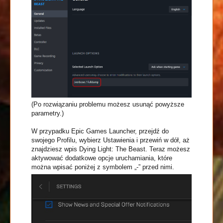
(Po rozwiązaniu problemu możesz usunąć powyższe
parametry.)
W przypadku Epic Games Launcher, przejdź do
swojego Profilu, wybierz Ustawienia i przewiń w dół, aż
znajdziesz wpis Dying Light: The Beast. Teraz możesz
aktywować dodatkowe opcje uruchamiania, które
można wpisać poniżej z symbolem „-” przed nimi.