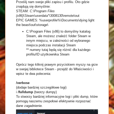
Prześlij nam swoje pliki zapisu i profilu. Oto gdzie
znajdują się domyślnie:
STEAM:
C:\Program Files
(x86)\Steam\userdata*
\3008130\remote\out
EPIC GAMES: %userprofile%\Documents\dying light
the beast\out\storage\
C:\Program Files (x86) to domyślny katalog
Steam, ale możesz znaleźć folder Steam w
innym miejscu, w zależności od wybranego
miejsca podczas instalacji Steam
** numery tutaj będą się różnić dla każdego
profilu/ID użytkownika Steam
Oprócz tego kliknij prawym przyciskiem myszy na grze
w swojej bibliotece Steam - przejdź do Właściwości i
wpisz te dwa polecenia:
/verbose
(dodaje bardziej szczegółowe logi)
i
/fulldump
(tworzy dumpy)
To stworzy bardziej informacyjne logi i pliki dump, które
pomogą naszemu zespołowi efektywnie rozpoznać
dane zagadnienie.