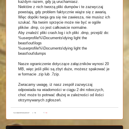
każdym razem, gdy ją uruchamiasz.
Niektóre z nich tworzą pliki dumpów i te zazwyczaj
powstają, gdy problem faktycznie wiąże się z awarią.
Więc dopóki twoja gra się nie zawiesza, nie musisz ich
szukać. Na twoim sprzęcie może nie być w ogóle
plików .dmp, co jest całkowicie normalne.
Aby znaleźć pliki crash.log i ich pliki .dmp, przejdź do:
%userprofile%\Documents\dying light the
beast\out\logs
%userprofile%\Documents\dying light the
beast\out\dumps
Nasze ograniczenie dotyczące załączników wynosi 20
MB, więc jeśli pliki są zbyt duże, możesz spakować je
w formacie .zip lub .7zip.
Zwracamy uwagę, iż nasz zespół zazwyczaj
odpowiada na wiadomości w ciągu 2 dni roboczych,
choć może to potrwać dłużej w zależności od ilości
otrzymywanych zgłoszeń.
Czy ta odpowiedź była pomocna?
Tak
Nie