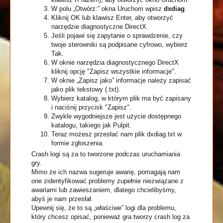
W polu „Otwórz:” okna Uruchom wpisz
dxdiag
.
Kliknij OK lub klawisz Enter, aby otworzyć
narzędzie diagnostyczne DirectX.
Jeśli pojawi się zapytanie o sprawdzenie, czy
twoje sterowniki są podpisane cyfrowo, wybierz
Tak.
W oknie narzędzia diagnostycznego DirectX
kliknij opcję "Zapisz wszystkie informacje".
W oknie „Zapisz jako” informacje należy zapisać
jako plik tekstowy (.txt).
Wybierz katalog, w którym plik ma być zapisany
i naciśnij przycisk "Zapisz".
Zwykle wygodniejsze jest użycie dostępnego
katalogu, takiego jak Pulpit.
Teraz możesz przesłać nam plik dxdiag.txt w
formie zgłoszenia.
Crash logi są za to tworzone podczas uruchamiania
gry.
Mimo że ich nazwa sugeruje awarię, pomagają nam
one zidentyfikować problemy zupełnie niezwiązane z
awariami lub zawieszaniem, dlatego chcielibyśmy,
abyś je nam przesłał.
Upewnij się, że to są „właściwe” logi dla problemu,
który chcesz opisać, ponieważ gra tworzy crash log za