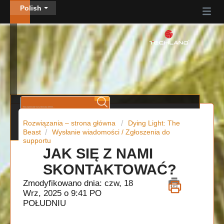
Polish
Rozwiązania – strona główna
Dying Light: The
Beast
Wysłanie wiadomości / Zgłoszenia do
supportu
JAK SIĘ Z NAMI
SKONTAKTOWAĆ?
Zmodyfikowano dnia: czw, 18
Wrz, 2025 o 9:41 PO
POŁUDNIU