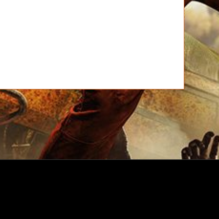
t US
Oprogramowanie centrum pomocy
przez Freshdesk