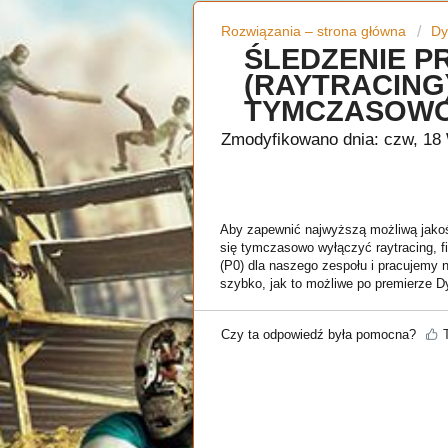
Rozwiązania – strona główna
Dy
ŚLEDZENIE P
(RAYTRACING
TYMCZASOWO
Zmodyfikowano dnia: czw, 1
Aby zapewnić najwyższą możliwą jakoś
się tymczasowo wyłączyć raytracing, fin
(P0) dla naszego zespołu i pracujemy 
szybko, jak to możliwe po premierze Dy
Czy ta odpowiedź była pomocna?
T