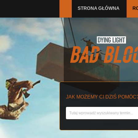
STRONA GŁÓWNA
R
JAK MOŻEMY CI DZIŚ POMÓC