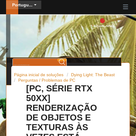
Portugu...
Página inicial de soluções
Dying Light: The Beast
Perguntas / Problemas de PC
[PC, SÉRIE RTX
50XX]
RENDERIZAÇÃO
DE OBJETOS E
TEXTURAS ÀS